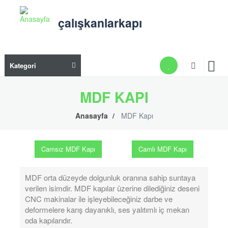
Ana
içeriğe
çalışkanlarkapı
atla
Ana
Kategori
gezi
men
MDF KAPI
Anasayfa
MDF Kapı
Camsız MDF Kapı
Camlı MDF Kapı
Camsız MDF Kapı
Camlı MDF Kapı
MDF orta düzeyde dolgunluk oranına sahip suntaya
verilen isimdir. MDF kapılar üzerine dilediğiniz deseni
CNC makinalar ile işleyebileceğiniz darbe ve
deformelere karış dayanıklı, ses yalıtımlı iç mekan
oda kapılarıdır.