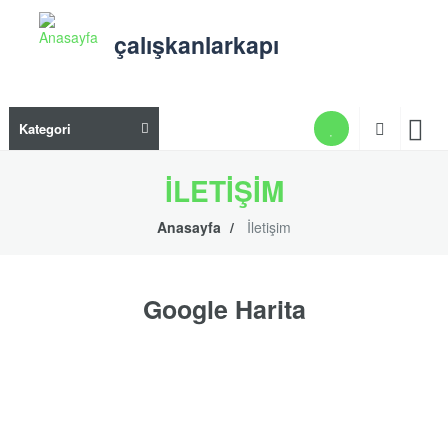
Ana
içeriğe
çalışkanlarkapı
atla
Ana
Kategori
gezi
men
İLETIŞIM
Anasayfa
İletişim
Google Harita