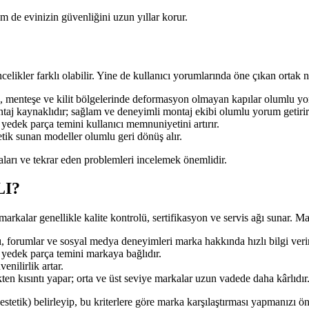
 de evinizin güvenliğini uzun yıllar korur.
celikler farklı olabilir. Yine de kullanıcı yorumlarında öne çıkan ortak n
 menteşe ve kilit bölgelerinde deformasyon olmayan kapılar olumlu yor
taj kaynaklıdır; sağlam ve deneyimli montaj ekibi olumlu yorum getirir
e yedek parça temini kullanıcı memnuniyetini artırır.
stetik sunan modeller olumlu geri dönüş alır.
ları ve tekrar eden problemleri incelemek önemlidir.
I?
rkalar genellikle kalite kontrolü, sertifikasyon ve servis ağı sunar. Ma
, forumlar ve sosyal medya deneyimleri marka hakkında hızlı bilgi verir
e yedek parça temini markaya bağlıdır.
nilirlik artar.
n kısıntı yapar; orta ve üst seviye markalar uzun vadede daha kârlıdır
 estetik) belirleyip, bu kriterlere göre marka karşılaştırması yapmanızı ön