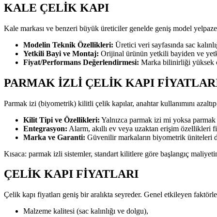
KALE ÇELIK KAPI
Kale markası ve benzeri büyük üreticiler genelde geniş model yelpazesi
Modelin Teknik Özellikleri:
Üretici veri sayfasında sac kalınlığ
Yetkili Bayi ve Montaj:
Orijinal ürünün yetkili bayiden ve yetk
Fiyat/Performans Değerlendirmesi:
Marka bilinirliği yüksek 
PARMAK İZLI ÇELIK KAPI FIYATLAR
Parmak izi (biyometrik) kilitli çelik kapılar, anahtar kullanımını azaltıp
Kilit Tipi ve Özellikleri:
Yalnızca parmak izi mi yoksa parmak iz
Entegrasyon:
Alarm, akıllı ev veya uzaktan erişim özellikleri fiya
Marka ve Garanti:
Güvenilir markaların biyometrik üniteleri da
Kısaca: parmak izli sistemler, standart kilitlere göre başlangıç maliyet
ÇELIK KAPI FIYATLARI
Çelik kapı fiyatları geniş bir aralıkta seyreder. Genel etkileyen faktörle
Malzeme kalitesi (sac kalınlığı ve dolgu),