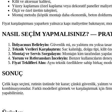
Kilit ve aksesuar kalitesi,
Yüzey kaplaması (özel kaplama veya dekoratif paneller maliyeti a
Ölçü ve özel üretim talepleri,
Montaj metodu (köpük montajı daha ekonomik, beton doldurma
Fiyat karşılaştırması yaparken yalnızca kapı maliyetine bakmayın; mont
NASIL SEÇIM YAPMALISINIZ? — PRA
İhtiyacınızı Belirleyin:
Güvenlik mi, ısı yalıtımı mı yoksa tasa
Teknik Verileri Karşılaştırın:
Sac kalınlığı, dolgu tipi, kilit ö
Montaj ve Servis Sorgulayın:
Montajın kim tarafından yapılacağ
Yorum ve Referansları İnceleyin:
Benzer kullanıcıların deneyim
Fiyat Teklifleri Alın:
Aynı teknik özelliklere sahip birkaç model
SONUÇ
Çelik kapı seçimi, rutinin üstünde bir karar; çünkü güvenlik, yalıtım v
kombinasyonudur. Farklı modelleri görmek ve karşılaştırmak için fi
yapabilirsiniz.