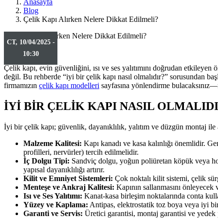
Anasayfa
Blog
Çelik Kapı Alırken Nelere Dikkat Edilmeli?
CT, 10/04/2025 -
10:30
Çelik kapı, evin güvenliğini, ısı ve ses yalıtımını doğrudan etkileyen
değil. Bu rehberde “iyi bir çelik kapı nasıl olmalıdır?” sorusundan başl
firmamızın
çelik kapı modelleri
sayfasına yönlendirme bulacaksınız—mod
İYI BIR ÇELIK KAPI NASIL OLMALID
İyi bir çelik kapı; güvenlik, dayanıklılık, yalıtım ve düzgün montaj ile a
Malzeme Kalitesi:
Kapı kanadı ve kasa kalınlığı önemlidir. Gene
profilleri, nervürler) tercih edilmelidir.
İç Dolgu Tipi:
Sandviç dolgu, yoğun poliüretan köpük veya hone
yapısal dayanıklılığı artırır.
Kilit ve Emniyet Sistemleri:
Çok noktalı kilit sistemi, çelik sür
Menteşe ve Ankraj Kalitesi:
Kapının sallanmasını önleyecek ve
Isı ve Ses Yalıtımı:
Kanat-kasa birleşim noktalarında conta kull
Yüzey ve Kaplama:
Antipas, elektrostatik toz boya veya iyi
Garanti ve Servis:
Üretici garantisi, montaj garantisi ve yedek