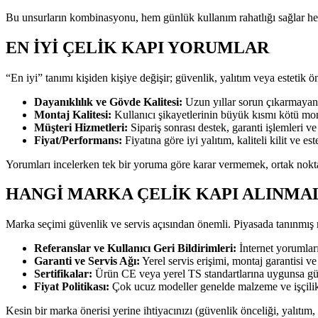
Bu unsurların kombinasyonu, hem günlük kullanım rahatlığı sağlar hem
EN İYI ÇELIK KAPI YORUMLAR
“En iyi” tanımı kişiden kişiye değişir; güvenlik, yalıtım veya estetik ön
Dayanıklılık ve Gövde Kalitesi:
Uzun yıllar sorun çıkarmayan,
Montaj Kalitesi:
Kullanıcı şikayetlerinin büyük kısmı kötü mon
Müşteri Hizmetleri:
Sipariş sonrası destek, garanti işlemleri v
Fiyat/Performans:
Fiyatına göre iyi yalıtım, kaliteli kilit ve e
Yorumları incelerken tek bir yoruma göre karar vermemek, ortak nokta
HANGI MARKA ÇELIK KAPI ALINMAL
Marka seçimi güvenlik ve servis açısından önemli. Piyasada tanınmış ma
Referanslar ve Kullanıcı Geri Bildirimleri:
İnternet yorumları
Garanti ve Servis Ağı:
Yerel servis erişimi, montaj garantisi v
Sertifikalar:
Ürün CE veya yerel TS standartlarına uygunsa güve
Fiyat Politikası:
Çok ucuz modeller genelde malzeme ve işçilikte
Kesin bir marka önerisi yerine ihtiyacınızı (güvenlik önceliği, yalıtım,