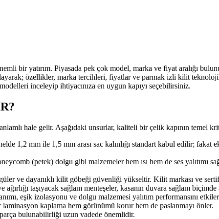
 önemli bir yatırım. Piyasada pek çok model, marka ve fiyat aralığı bul
ayarak; özellikler, marka tercihleri, fiyatlar ve parmak izli kilit teknolo
elleri inceleyip ihtiyacınıza en uygun kapıyı seçebilirsiniz.
IR?
nlamlı hale gelir. Aşağıdaki unsurlar, kaliteli bir çelik kapının temel krit
lde 1,2 mm ile 1,5 mm arası sac kalınlığı standart kabul edilir; fakat e
ycomb (petek) dolgu gibi malzemeler hem ısı hem de ses yalıtımı sağlar
güler ve dayanıklı kilit göbeği güvenliği yükseltir. Kilit markası ve serti
 ağırlığı taşıyacak sağlam menteşeler, kasanın duvara sağlam biçimde 
anımı, eşik izolasyonu ve dolgu malzemesi yalıtım performansını etkiler
 bir laminasyon kaplama hem görünümü korur hem de paslanmayı önler.
 parça bulunabilirliği uzun vadede önemlidir.