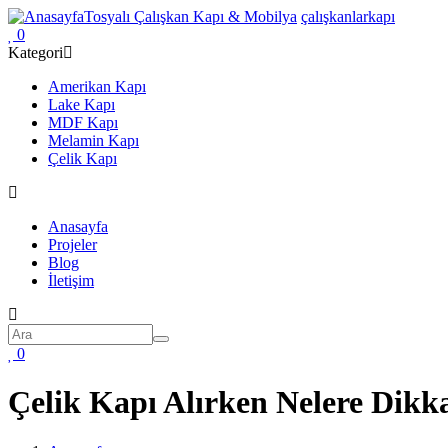
Ana
Tosyalı Çalışkan Kapı & Mobilya
çalışkanlarkapı
içeriğe
0
atla
Kategori
Amerikan Kapı
Lake Kapı
MDF Kapı
Melamin Kapı
Çelik Kapı
Ana
Anasayfa
gezinti
Projeler
Blog
menüsü
İletişim
Ara
Ara
0
Çelik Kapı Alırken Nelere Dikk