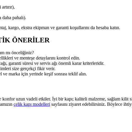
rtırır),
 daha pahalı).
aj, kargo, ekstra ekipman ve garanti koşullarını da hesaba katın.
TIK ÖNERILER
rım mı önceliğiniz?
zellikleri ve menteşe detaylarını kontrol edin.
ı, garanti süresi ve servis ağı önemli karar kriterleridir.
leri size gerçekçi fikir verir.
 ve marka için yerinde keşif sonrası teklif alın.
e konfor uzun vadeli etkiler. İyi bir kapı; kaliteli malzeme, sağlam kilit
rmamızın
çelik kapı modelleri
sayfasını ziyaret edebilirsiniz. Böylece iht