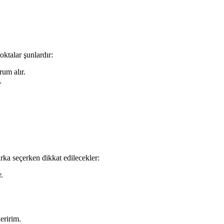
oktalar şunlardır:
um alır.
.
rka seçerken dikkat edilecekler:
.
.
eririm.