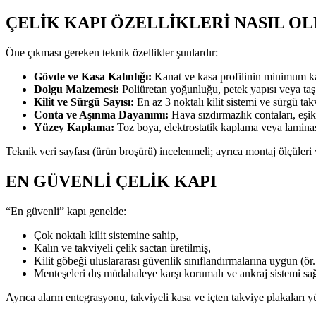
ÇELIK KAPI ÖZELLIKLERI NASIL O
Öne çıkması gereken teknik özellikler şunlardır:
Gövde ve Kasa Kalınlığı:
Kanat ve kasa profilinin minimum kal
Dolgu Malzemesi:
Poliüretan yoğunluğu, petek yapısı veya taş yü
Kilit ve Sürgü Sayısı:
En az 3 noktalı kilit sistemi ve sürgü takv
Conta ve Aşınma Dayanımı:
Hava sızdırmazlık contaları, eşi
Yüzey Kaplama:
Toz boya, elektrostatik kaplama veya lamina
Teknik veri sayfası (ürün broşürü) incelenmeli; ayrıca montaj ölçüleri
EN GÜVENLI ÇELIK KAPI
“En güvenli” kapı genelde:
Çok noktalı kilit sistemine sahip,
Kalın ve takviyeli çelik sactan üretilmiş,
Kilit göbeği uluslararası güvenlik sınıflandırmalarına uygun (ör. 
Menteşeleri dış müdahaleye karşı korumalı ve ankraj sistemi sa
Ayrıca alarm entegrasyonu, takviyeli kasa ve içten takviye plakaları 