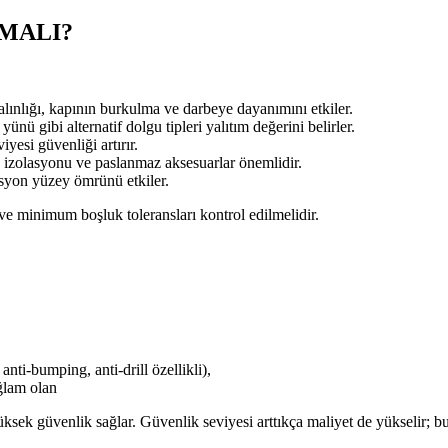
LMALI?
ınlığı, kapının burkulma ve darbeye dayanımını etkiler.
nü gibi alternatif dolgu tipleri yalıtım değerini belirler.
iyesi güvenliği artırır.
k izolasyonu ve paslanmaz aksesuarlar önemlidir.
syon yüzey ömrünü etkiler.
 ve minimum boşluk toleransları kontrol edilmelidir.
anti-bumping, anti-drill özellikli),
ğlam olan
yüksek güvenlik sağlar. Güvenlik seviyesi arttıkça maliyet de yükselir; 