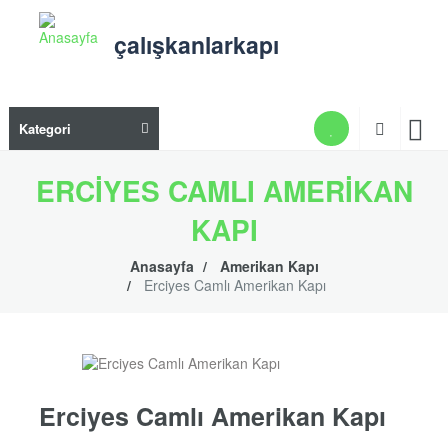
Ana
içeriğe
çalışkanlarkapı
atla
Ana
Kategori
gezi
men
ERCIYES CAMLI AMERIKAN
KAPI
Anasayfa
Amerikan Kapı
Erciyes Camlı Amerikan Kapı
Erciyes Camlı Amerikan Kapı