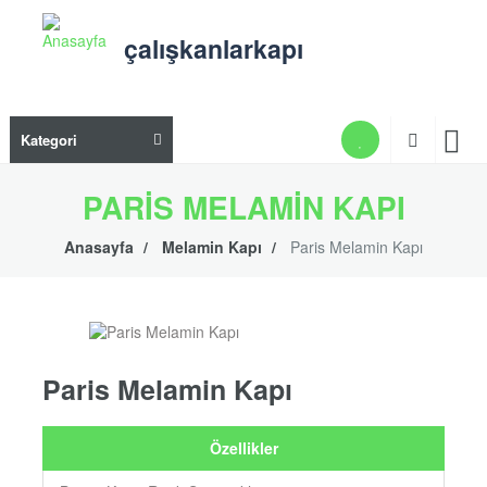
Ana
içeriğe
çalışkanlarkapı
atla
Ana
Kategori
gezi
men
PARIS MELAMIN KAPI
Anasayfa
Melamin Kapı
Paris Melamin Kapı
Paris Melamin Kapı
Özellikler