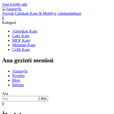
Ana içeriğe atla
Tosyalı Çalışkan Kapı & Mobilya
çalışkanlarkapı
0
Kategori
Amerikan Kapı
Lake Kapı
MDF Kapı
Melamin Kapı
Çelik Kapı
Ana gezinti menüsü
Anasayfa
Projeler
Blog
İletişim
Ara
Ara
0