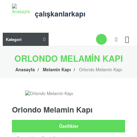
Ana
içeriğe
çalışkanlarkapı
atla
Ana
Kategori
gezi
men
ORLONDO MELAMIN KAPI
Anasayfa
Melamin Kapı
Orlondo Melamin Kapı
Orlondo Melamin Kapı
Özellikler