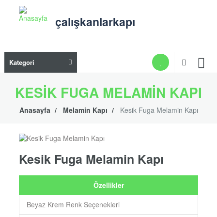
Ana
içeriğe
çalışkanlarkapı
atla
Ana
Kategori
gezi
men
KESIK FUGA MELAMIN KAPI
Anasayfa
Melamin Kapı
Kesik Fuga Melamin Kapı
Kesik Fuga Melamin Kapı
Özellikler
Beyaz Krem Renk Seçenekleri