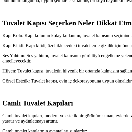
bulundurulduğunda, uygun şekilde tasarlanmış bir suya dayanıklı tuval
Tuvalet Kapısı Seçerken Neler Dikkat Etm
Kapı Kolu: Kapı kolunun kolay kullanımı, tuvalet kapısının seçiminde 
Kapı Kilidi: Kapı kilidi, özellikle evdeki tuvaletlerde gizlilik için önem
Ses Yalıtımı: Ses yalıtımı, tuvalet kapısının gürültüyü engelleme yeten
engelleyecektir.
Hijyen: Tuvalet kapısı, tuvaletin hijyenik bir ortamda kalmasını sağla
Görsel Estetik: Tuvalet kapısı, evin iç dekorasyonuna uygun olmalıdı
Camlı Tuvalet Kapıları
Camlı tuvalet kapıları, modern ve estetik bir görünüm sunan, evlerde ve 
yaratır ve aydınlatmayı arttırır.
Camlı tuvalet kapılarının avantajları şunlardır: