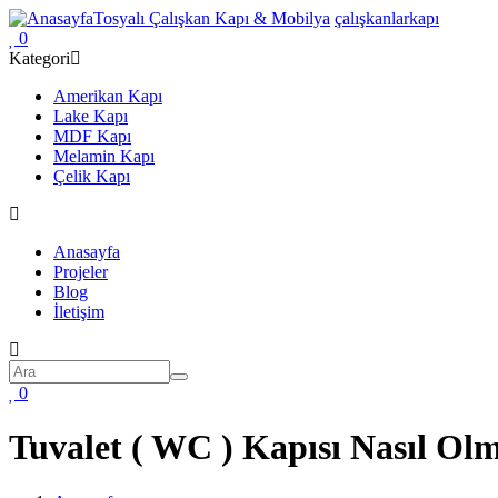
Ana
Tosyalı Çalışkan Kapı & Mobilya
çalışkanlarkapı
içeriğe
0
atla
Kategori
Amerikan Kapı
Lake Kapı
MDF Kapı
Melamin Kapı
Çelik Kapı
Ana
Anasayfa
gezinti
Projeler
Blog
menüsü
İletişim
Ara
Ara
0
Tuvalet ( WC ) Kapısı Nasıl Olm