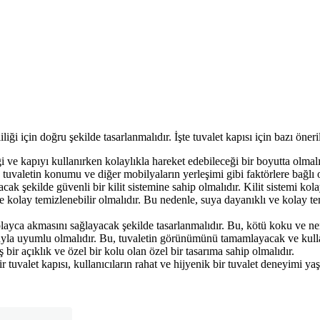
liği için doğru şekilde tasarlanmalıdır. İşte tuvalet kapısı için bazı öneri
ği ve kapıyı kullanırken kolaylıkla hareket edebileceği bir boyutta olmalı
uvaletin konumu ve diğer mobilyaların yerleşimi gibi faktörlere bağlı o
acak şekilde güvenli bir kilit sistemine sahip olmalıdır. Kilit sistemi kola
e kolay temizlenebilir olmalıdır. Bu nedenle, suya dayanıklı ve kolay 
olayca akmasını sağlayacak şekilde tasarlanmalıdır. Bu, kötü koku ve ne
uyla uyumlu olmalıdır. Bu, tuvaletin görünümünü tamamlayacak ve kullan
iş bir açıklık ve özel bir kolu olan özel bir tasarıma sahip olmalıdır.
r tuvalet kapısı, kullanıcıların rahat ve hijyenik bir tuvalet deneyimi ya