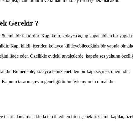
et kapısı, uzun ömürlü ve kullanımı kolay bir seçenek olacaktır.
ek Gerekir ?
önemli bir faktördür. Kapı kolu, kolayca açılıp kapanabilen bir yapıda
lidir. Kapı kilidi, içeriden kolayca kilitleyebileceğiniz bir yapıda olmalıd
eğini ifade eder. Özellikle evdeki tuvaletlerde, kapıda ses yalıtımı özel
malıdır. Bu nedenle, kolayca temizlenebilen bir kapı seçmek önemlidir.
r. Kapının tasarımı, evin genel görünümüyle uyumlu olmalıdır.
ticari alanlarda sıklıkla tercih edilen bir seçenektir. Camlı kapılar, özel