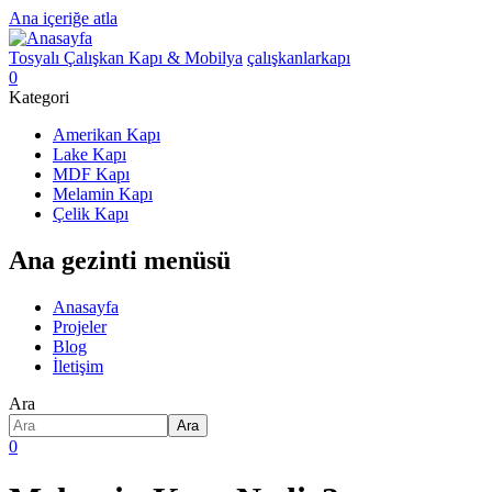
Ana içeriğe atla
Tosyalı Çalışkan Kapı & Mobilya
çalışkanlarkapı
0
Kategori
Amerikan Kapı
Lake Kapı
MDF Kapı
Melamin Kapı
Çelik Kapı
Ana gezinti menüsü
Anasayfa
Projeler
Blog
İletişim
Ara
Ara
0